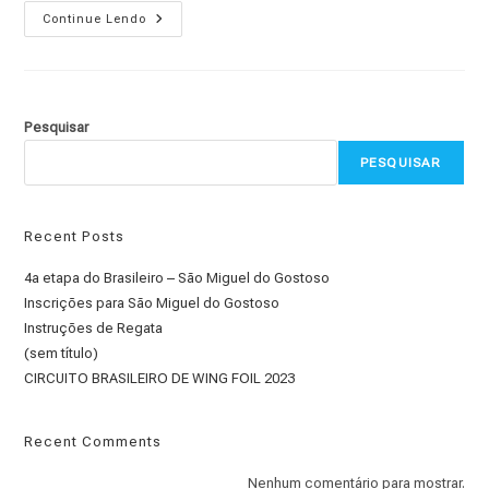
4ª
Continue Lendo
ETAPA
DO
CAMPEONATO
BRASILEIRO
DE
WINGFOIL
2022
Pesquisar
PESQUISAR
Recent Posts
4a etapa do Brasileiro – São Miguel do Gostoso
Inscrições para São Miguel do Gostoso
Instruções de Regata
(sem título)
CIRCUITO BRASILEIRO DE WING FOIL 2023
Recent Comments
Nenhum comentário para mostrar.